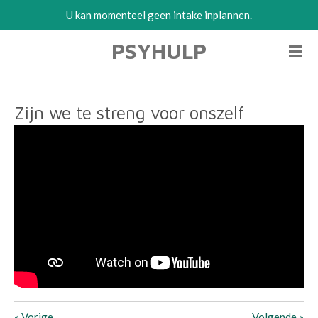
U kan momenteel geen intake inplannen.
Ga
direct
PSYHULP
naar
de
hoofdinhoud
Zijn we te streng voor onszelf
«
Vorige
Volgende
»