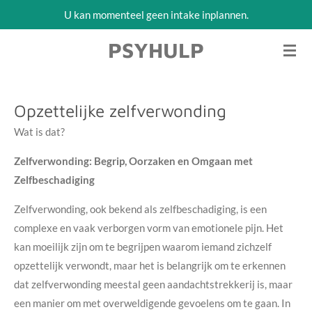
U kan momenteel geen intake inplannen.
Ga
direct
PSYHULP
naar
de
hoofdinhoud
Opzettelijke zelfverwonding
Wat is dat?
Zelfverwonding: Begrip, Oorzaken en Omgaan met
Zelfbeschadiging
Zelfverwonding, ook bekend als zelfbeschadiging, is een
complexe en vaak verborgen vorm van emotionele pijn. Het
kan moeilijk zijn om te begrijpen waarom iemand zichzelf
opzettelijk verwondt, maar het is belangrijk om te erkennen
dat zelfverwonding meestal geen aandachtstrekkerij is, maar
een manier om met overweldigende gevoelens om te gaan. In