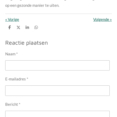
op een gezonde manier te uiten.
«
Vorige
Volgende
»
D
D
S
D
e
e
h
e
l
e
a
l
e
l
r
e
Reactie plaatsen
n
e
n
Naam *
E-mailadres *
Bericht *